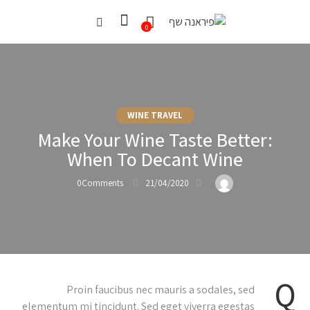
0
WINE TRAVEL
Make Your Wine Taste Better:
When To Decant Wine
0
Comments
21/04/2020
Q
Proin faucibus nec mauris a sodales, sed
elementum mi tincidunt. Sed eget viverra egestas