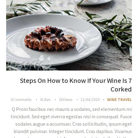
7 Steps On How to Know If Your Wine Is
Corked
0
Comments
0
Likes
1K
Views
21/04/2020
WINE TRAVEL
Q Proin faucibus nec mauris a sodales, sed elementum mi
tincidunt. Sed eget viverra egestas nisi in consequat. Fusce
sodales augue a accumsan. Cras sollicitudin, ipsum eget
blandit pulvinar. Integer tincidunt. Cras dapibus. Vivamus