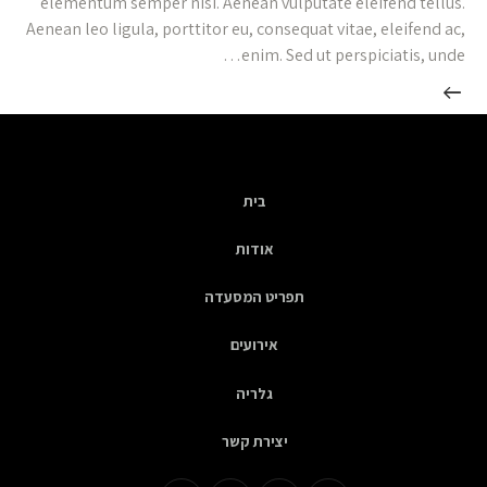
elementum semper nisi. Aenean vulputate eleifend tellus.
Aenean leo ligula, porttitor eu, consequat vitae, eleifend ac,
enim. Sed ut perspiciatis, unde…
בית
אודות
תפריט המסעדה
אירועים
גלריה
יצירת קשר