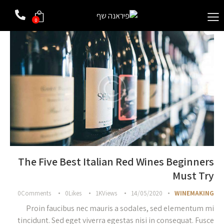
0
The Five Best Italian Red Wines Beginners
Must Try
0
Comments
0
Likes
1K
Views
14/05/2020
WINEMAKING
Proin faucibus nec mauris a sodales, sed elementum mi
tincidunt. Sed eget viverra egestas nisi in consequat. Fusce