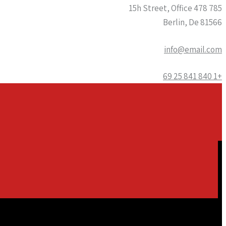
785 15h Street, Office 478
Berlin, De 81566
info@email.com
+1 840 841 25 69