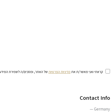
קראתי ואני מאשר/ת את
מדיניות הפרטיות
של האתר, ומסכים/ה לשמירת המידע לצ
Contact Info
Germany —